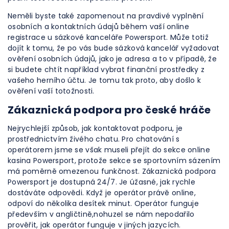
Neměli byste také zapomenout na pravdivé vyplnění
osobních a kontaktních údajů během vaší online
registrace u sázkové kanceláře Powersport. Může totiž
dojít k tomu, že po vás bude sázková kancelář vyžadovat
ověření osobních údajů, jako je adresa a to v případě, že
si budete chtít například vybrat finanční prostředky z
vašeho herního účtu. Je tomu tak proto, aby došlo k
ověření vaší totožnosti.
Zákaznická podpora pro české hráče
Nejrychlejší způsob, jak kontaktovat podporu, je
prostřednictvím živého chatu. Pro chatování s
operátorem jsme se však museli přejít do sekce online
kasina Powersport, protože sekce se sportovním sázením
má poměrně omezenou funkčnost. Zákaznická podpora
Powersport je dostupná 24/7. Je úžasné, jak rychle
dostáváte odpovědi. Když je operátor právě online,
odpoví do několika desítek minut. Operátor funguje
především v angličtině,nohuzel se nám nepodařilo
prověřit, jak operátor funguje v jiných jazycích.