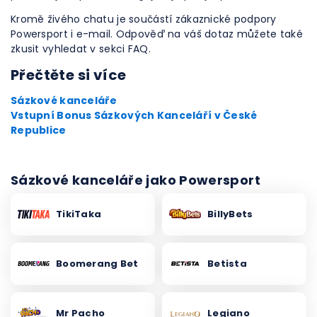
Kromě živého chatu je součástí zákaznické podpory
Powersport i e-mail. Odpověď na váš dotaz můžete také
zkusit vyhledat v sekci FAQ.
Přečtěte si více
Sázkové kanceláře
Vstupní Bonus Sázkových Kanceláří v České
Republice
Sázkové kanceláře jako Powersport
TikiTaka
BillyBets
Boomerang Bet
Betista
Mr Pacho
Legiano