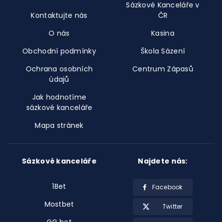
Sázkové Kanceláře v
Kontaktujte nás
ČR
O nás
Kasina
Obchodní podmínky
Škola Sázení
Ochrana osobních
Centrum Zápasů
údajů
Jak hodnotíme
sázkové kanceláře
Mapa stránek
Sázkové kanceláře
Najdete nás:
1Bet
Facebook
Mostbet
Twitter
GG.bet