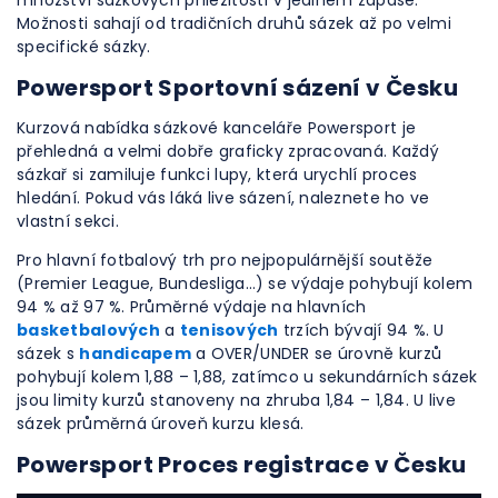
Možnosti sahají od tradičních druhů sázek až po velmi
specifické sázky.
Powersport Sportovní sázení v Česku
Kurzová nabídka sázkové kanceláře Powersport je
přehledná a velmi dobře graficky zpracovaná. Každý
sázkař si zamiluje funkci lupy, která urychlí proces
hledání. Pokud vás láká live sázení, naleznete ho ve
vlastní sekci.
Pro hlavní fotbalový trh pro nejpopulárnější soutěže
(Premier League, Bundesliga…) se výdaje pohybují kolem
94 % až 97 %. Průměrné výdaje na hlavních
basketbalových
a
tenisových
trzích bývají 94 %. U
sázek s
handicapem
a OVER/UNDER se úrovně kurzů
pohybují kolem 1,88 – 1,88, zatímco u sekundárních sázek
jsou limity kurzů stanoveny na zhruba 1,84 – 1,84. U live
sázek průměrná úroveň kurzu klesá.
Powersport Proces registrace v Česku