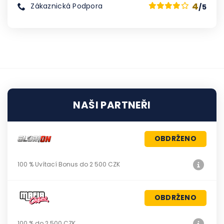
4
Zákaznická Podpora
/5
NAŠI PARTNEŘI
OBDRŽENO
100 % Uvítací Bonus do 2 500 CZK
OBDRŽENO
100 % do 2 500 CZK