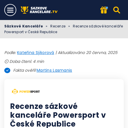
Sázkové Kanceláře
»
Recenze
»
Recenze sázkové kanceláře
Powersport v České Republice
Podle:
Kateřina Sýkorová
|
Aktualizováno 20 června, 2025
⏲️ Doba čtení: 4 min
Fakta ověřil
Martins Lasmanis
Recenze sázkové
kanceláře Powersport v
České Republice