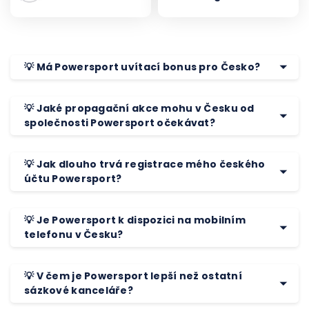
💡 Má Powersport uvítací bonus pro Česko?
💡 Jaké propagační akce mohu v Česku od
společnosti Powersport očekávat?
💡 Jak dlouho trvá registrace mého českého
účtu Powersport?
💡 Je Powersport k dispozici na mobilním
telefonu v Česku?
💡 V čem je Powersport lepší než ostatní
sázkové kanceláře?