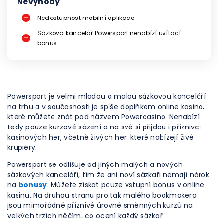
Nevýhody
Nedostupnost mobilní aplikace
Sázková kancelář Powersport nenabízí uvítací
bonus
Powersport je velmi mladou a malou sázkovou kanceláří
na trhu a v současnosti je spíše doplňkem online kasina,
které můžete znát pod názvem Powercasino. Nenabízí
tedy pouze kurzové sázení a na své si přijdou i příznivci
kasinových her, včetně živých her, které nabízejí živé
krupiéry.
Powersport se odlišuje od jiných malých a nových
sázkových kanceláří, tím že ani noví sázkaři nemají nárok
na
bonusy
. Můžete získat pouze vstupní bonus v online
kasinu. Na druhou stranu pro tak malého bookmakera
jsou mimořádně příznivé úrovně směnných kurzů na
velkých trzích něčím, co ocení každý sázkař.