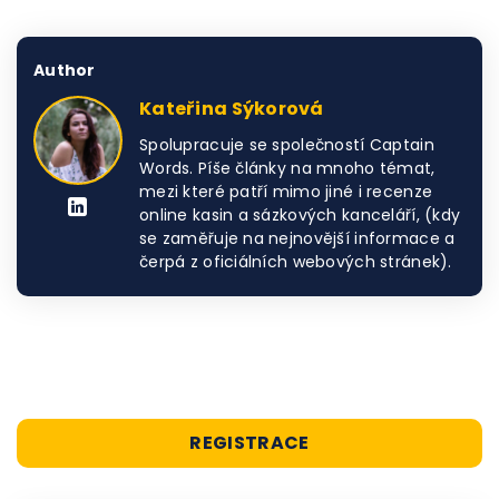
Author
Kateřina Sýkorová
Spolupracuje se společností Captain
Words. Píše články na mnoho témat,
mezi které patří mimo jiné i recenze
online kasin a sázkových kanceláří, (kdy
se zaměřuje na nejnovější informace a
čerpá z oficiálních webových stránek).
REGISTRACE