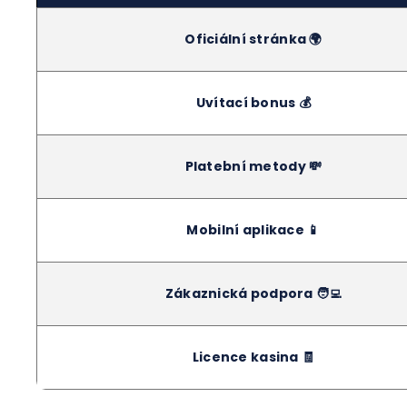
Oficiální stránka 🌍
Uvítací bonus 💰
Platební metody 💸
Mobilní aplikace 📱
Zákaznická podpora 🧑‍💻
Licence kasina 🧾