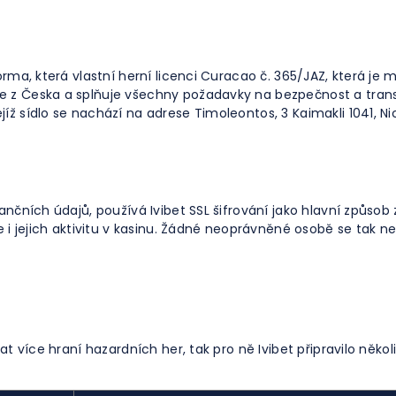
orma, která vlastní herní licenci Curacao č. 365/JAZ, která j
e z Česka a splňuje všechny požadavky na bezpečnost a tran
ž sídlo se nachází na adrese Timoleontos, 3 Kaimakli 1041, Nic
ančních údajů, používá Ivibet SSL šifrování jako hlavní způso
e i jejich aktivitu v kasinu. Žádné neoprávněné osobě se tak ne
at více hraní hazardních her, tak pro ně Ivibet připravilo něko