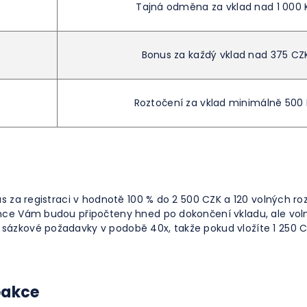
Tajná odměna za vklad nad 1 000 
Bonus za každý vklad nad 375 CZ
Roztočení za vklad minimálně 500
us za registraci v hodnotě 100 % do 2 500 CZK a 120 volných r
ance Vám budou připočteny hned po dokončení vkladu, ale vol
sázkové požadavky v podobě 40x, takže pokud vložíte 1 250 C
oakce