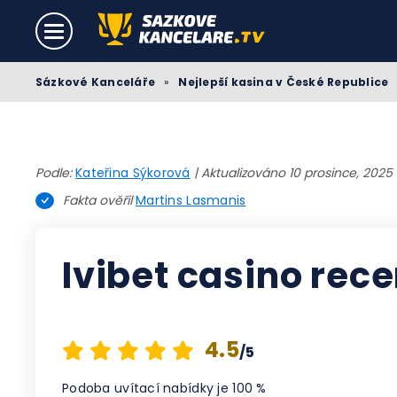
Sázkové Kanceláře
»
Nejlepší kasina v České Republice
Podle:
Kateřina Sýkorová
|
Aktualizováno 10 prosince, 2025
Fakta ověřil
Martins Lasmanis
Ivibet casino rec
4.5
/5
Podoba uvítací nabídky je 100 %