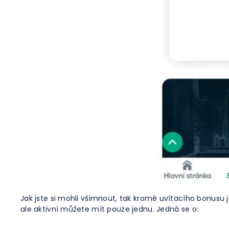
Jak jste si mohli všimnout, tak kromě uvítacího bonusu 
ale aktivní můžete mít pouze jednu. Jedná se o: