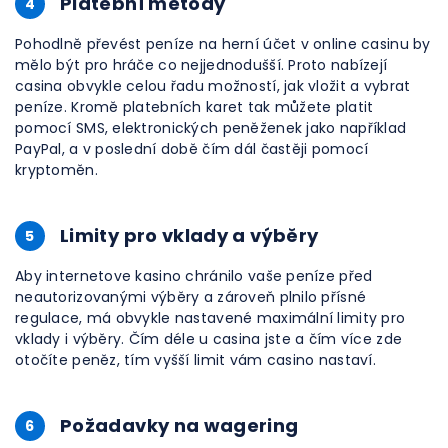
Platební metody
4
Pohodlně převést peníze na herní účet v online casinu by
mělo být pro hráče co nejjednodušší. Proto nabízejí
casina obvykle celou řadu možností, jak vložit a vybrat
peníze. Kromě platebních karet tak můžete platit
pomocí SMS, elektronických peněženek jako například
PayPal, a v poslední době čím dál častěji pomocí
kryptoměn.
Limity pro vklady a výběry
5
Aby internetove kasino chránilo vaše peníze před
neautorizovanými výběry a zároveň plnilo přísné
regulace, má obvykle nastavené maximální limity pro
vklady i výběry. Čím déle u casina jste a čím více zde
otočíte peněz, tím vyšší limit vám casino nastaví.
Požadavky na wagering
6