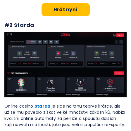
Hrát nyní
#2 Starda
Online casino
Starda
je sice na trhu teprve krátce, ale
už se mu povedlo získat velké množství zákazníků. Nabízí
kvalitní online automaty za peníze a spoustu dalších
zajímavých možností, jako jsou velmi populární e-sporty.