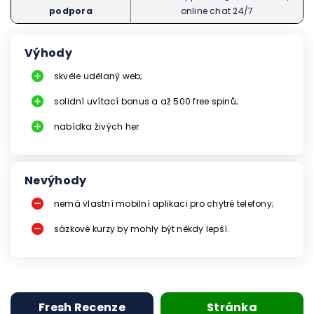
podpora
online chat 24/7
Výhody
skvěle udělaný web;
solidní uvítací bonus a až 500 free spinů;
nabídka živých her.
Nevýhody
nemá vlastní mobilní aplikaci pro chytré telefony;
sázkové kurzy by mohly být někdy lepší.
Fresh Recenze
Stránka