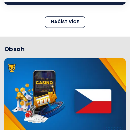
NAČÍST VÍCE
Obsah