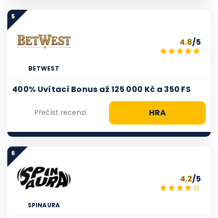
5
4.8
/5
BETWEST
400% Uvítací Bonus až 125 000 Kč a 350 FS
HRA
Přečíst recenzi
6
4.2
/5
SPINAURA