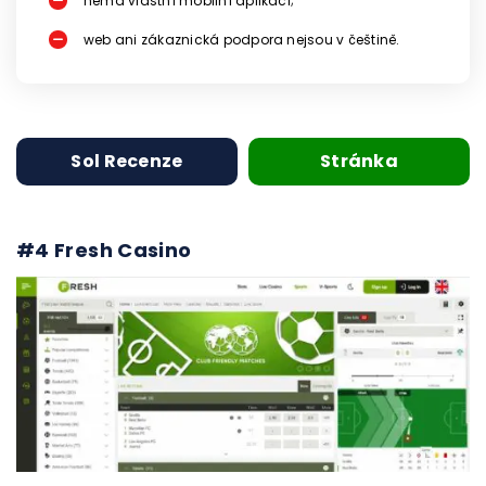
nemá vlastní mobilní aplikaci;
web ani zákaznická podpora nejsou v češtině.
Sol Recenze
Stránka
#4 Fresh Casino