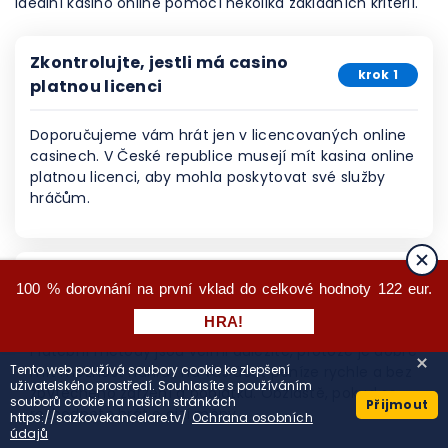
ideální kasino online pomocí několika základních kritérií.
Zkontrolujte, jestli má casino
krok 1
platnou licenci
Doporučujeme vám hrát jen v licencovaných online
casinech. V České republice musejí mít kasina online
platnou licenci, aby mohla poskytovat své služby
hráčům.
Podívejte se nabídku platebních
100 % dorovnání na první vklad do celkové hodnoty 122 eur.
krok 2
metod
HRA!
Platební metody jsou velmi důležité, protože je dobré
Tento web používá soubory cookie ke zlepšení
mít možnost nahrát na váš účet peníze rychle a bez
uživatelského prostředí. Souhlasíte s používáním
zbytečného zdržení a poplatků. Obzláště, pokud se
souborů cookie na našich stránkách
Přijmout
rozhodnete hrát o cizí měny.
https://sazkovekancelare.tv/
Ochrana osobních
údajů