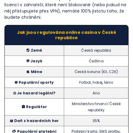
licencí v zahraničí, které není blokované (nebo pokud na
něj přistupujete přes VPN), nemáte 100% jistotu toho, že
budete chráněni.
Jak jsou regulována online casina v České
republice
🌎 Země
Česká republika
💬 Jazyk
Čeština
💲 Měna
Česká koruna (Kč, CZK)
⚽ Populární sporty
Fotbal, hokej, tenis
⚖️ Je hazard legální?
Ano
Ministerstvo financí České
🏦 Regulátor
republiky
📖 Daň z hazardních her
35%
💳 Populární platební
Platební karta, SMS platby,