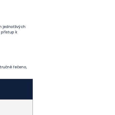
m jednotlivých
přístup k
Stručně řečeno,