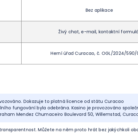
Bez aplikace
Živý chat, e-mail, kontaktní formul
Herní úřad Curacao, č. OGL/2024/590
rovozováno. Dokazuje to platná licence od státu Curacao
lního fungování byla odebrána. Kasino je provozováno společ
 Abraham Mendez Chumaceiro Boulevard 50, Willemstad, Curac
a transparentnost. Můžete na něm proto hrát bez jakýchkoli o