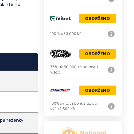
ak jste na
OBDRŽENO
100 % až 3 900 Kč
OBDRŽENO
75% až 50 000 Kč na první
vklad
OBDRŽENO
100% uvítací bonus až do
výše 2 500 Kč
é peněženky,