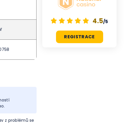
4.5
/5
ář
REGISTRACE
/0758
ností
ao.
bav z problémů se