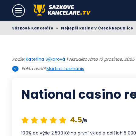
Sázkové Kanceláře
»
Nejlepší kasina v České Republice
Podle:
Kateřina Sýkorová
|
Aktualizováno 10 prosince, 2025
Fakta ověřil
Martins Lasmanis
National casino r
4.5
/5
100% do výše 2 500 Kč na první vklad a dalších 5 00