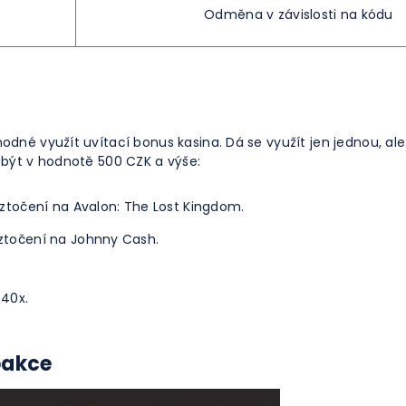
Odměna v závislosti na kódu
dné využít uvítací bonus kasina. Dá se využít jen jednou, ale
 být v hodnotě 500 CZK a výše:
oztočení na Avalon: The Lost Kingdom.
oztočení na Johnny Cash.
 40x.
oakce