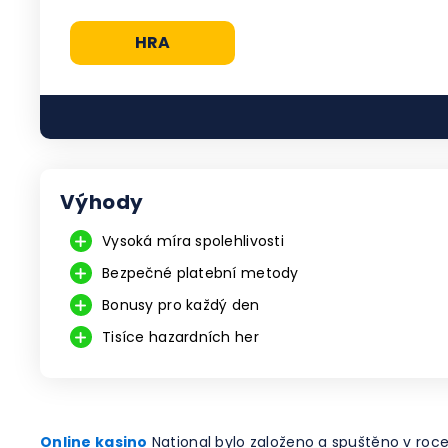
HRA
Výhody
Vysoká míra spolehlivosti
Bezpečné platební metody
Bonusy pro každý den
Tisíce hazardních her
Online kasino
National bylo založeno a spuštěno v roce 