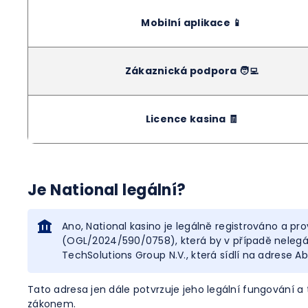
Mobilní aplikace 📱
Zákaznická podpora 🧑‍💻
Licence kasina 🧾
Je National legální?
Ano, National kasino je legálně registrováno a p
(OGL/2024/590/0758), která by v případě nelegá
TechSolutions Group N.V., která sídlí na adrese
Tato adresa jen dále potvrzuje jeho legální fungování 
zákonem.