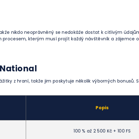
takže nikdo neoprávněný se nedokáže dostat k citlivým údajů
 procesem, kterým musí projít každý návštěvník a zájemce o 
National
ážitky z hraní, takže jim poskytuje několik výborných bonusů. 
Popis
100 % až 2 500 Kč + 100 FS