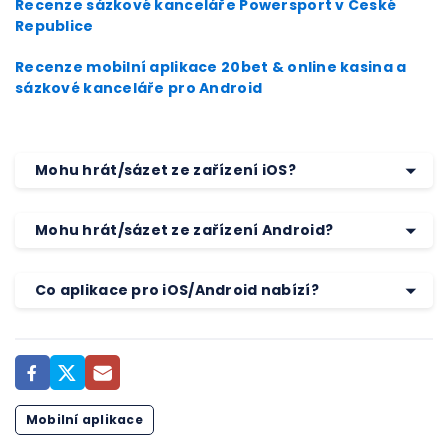
Recenze sázkové kanceláře Powersport v České
Republice
Recenze mobilní aplikace 20bet & online kasina a
sázkové kanceláře pro Android
Mohu hrát/sázet ze zařízení iOS?
Mohu hrát/sázet ze zařízení Android?
Co aplikace pro iOS/Android nabízí?
Mobilní aplikace