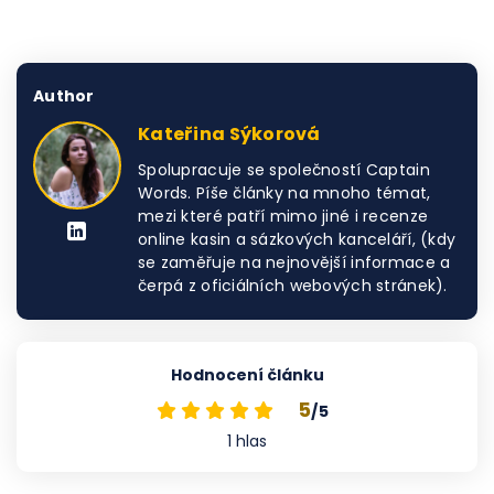
Author
Kateřina Sýkorová
Spolupracuje se společností Captain
Words. Píše články na mnoho témat,
mezi které patří mimo jiné i recenze
online kasin a sázkových kanceláří, (kdy
se zaměřuje na nejnovější informace a
čerpá z oficiálních webových stránek).
Hodnocení článku
5
/5
1
hlas