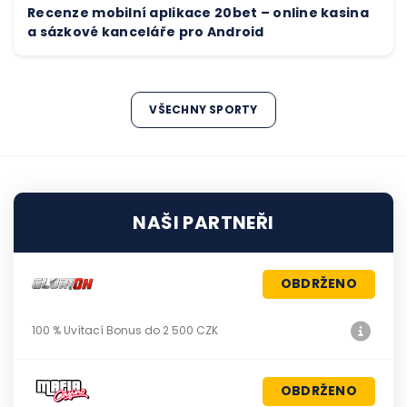
Recenze mobilní aplikace 20bet – online kasina
a sázkové kanceláře pro Android
VŠECHNY SPORTY
NAŠI PARTNEŘI
OBDRŽENO
100 % Uvítací Bonus do 2 500 CZK
OBDRŽENO