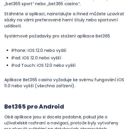
„bet365 sport“ nebo „bet365 casino“.
Stáhněte si aplikaci, nainstalujte a ihned můžete uzavírat
sázky na vámi preferované herní tituly nebo sportovní
události.
Systémové požadavky pro stažení aplikace Bet365
iPhone: iOS 12.0 nebo vyšší
iPad: iOS 12.0 nebo vyšší
iPod Touch: iOS 12.0 nebo vyšší
Aplikace Bet365 casino vyžaduje ke svému fungování iOS
11.0 nebo vyšší (všechna zařízení).
Bet365 pro Android
Obě aplikace jsou si docela podobné, pokud jde o
uživatelské rozhraní a navigaci, protože byly vytvořeny