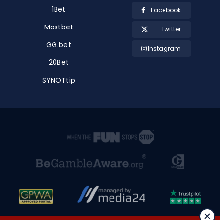
1Bet
Facebook
Mostbet
Twitter
GG.bet
Instagram
20Bet
SYNOTtip