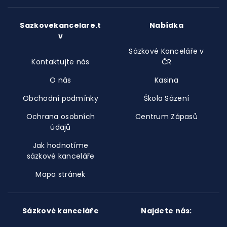
Sazkovekancelare.t
Nabídka
v
Sázkové Kanceláře v
Kontaktujte nás
ČR
O nás
Kasina
Obchodní podmínky
Škola Sázení
Ochrana osobních
Centrum Zápasů
údajů
Jak hodnotíme
sázkové kanceláře
Mapa stránek
Sázkové kanceláře
Najdete nás: