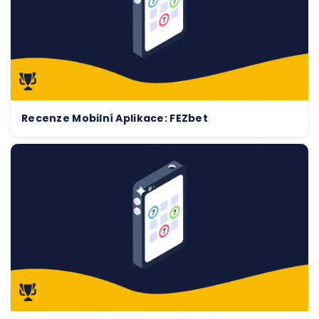
Recenze Mobilní Aplikace: FEZbet