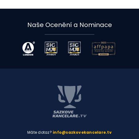
Naše Ocenění a Nominace
Máte dotaz?
info@sazkovekancelare.tv