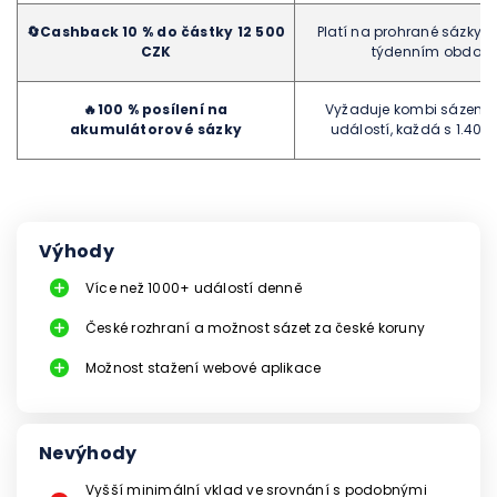
🔄Cashback 10 % do částky 12 500
Platí na prohrané sázky 
CZK
týdenním období
🔥100 % posílení na
Vyžaduje kombi sázenku
akumulátorové sázky
událostí, každá s 1.40 
Výhody
Více než 1000+ událostí denně
České rozhraní a možnost sázet za české koruny
Možnost stažení webové aplikace
Nevýhody
Vyšší minimální vklad ve srovnání s podobnými