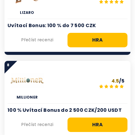
LIZARO
Uvítací Bonus: 100 % do 7 500 CZK
HRA
Přečíst recenzi
8
4.5
/5
MILLIONER
100 % Uvítací Bonus do 2 500 CZK/200 USDT
HRA
Přečíst recenzi