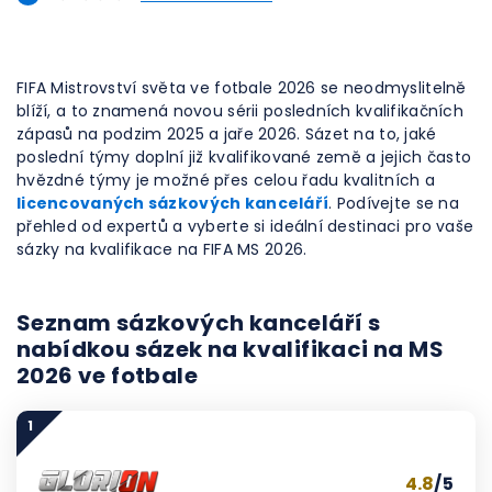
FIFA Mistrovství světa ve fotbale 2026 se neodmyslitelně
blíží, a to znamená novou sérii posledních kvalifikačních
zápasů na podzim 2025 a jaře 2026. Sázet na to, jaké
poslední týmy doplní již kvalifikované země a jejich často
hvězdné týmy je možné přes celou řadu kvalitních a
licencovaných sázkových kanceláří
. Podívejte se na
přehled od expertů a vyberte si ideální destinaci pro vaše
sázky na kvalifikace na FIFA MS 2026.
Seznam sázkových kanceláří s
nabídkou sázek na kvalifikaci na MS
2026 ve fotbale
1
4.8
/5