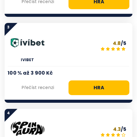
HRA
Přečíst recenzi
3
4.8
/5
IVIBET
100 % až 3 900 Kč
HRA
Přečíst recenzi
4
4.3
/5