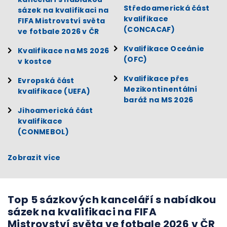
Středoamerická část
sázek na kvalifikaci na
kvalifikace
FIFA Mistrovství světa
(CONCACAF)
ve fotbale 2026 v ČR
Kvalifikace Oceánie
Kvalifikace na MS 2026
(OFC)
v kostce
Kvalifikace přes
Evropská část
Mezikontinentální
kvalifikace (UEFA)
baráž na MS 2026
Jihoamerická část
kvalifikace
(CONMEBOL)
Zobrazit více
Top 5 sázkových kanceláří s nabídkou
sázek na kvalifikaci na FIFA
Mistrovství světa ve fotbale 2026 v ČR