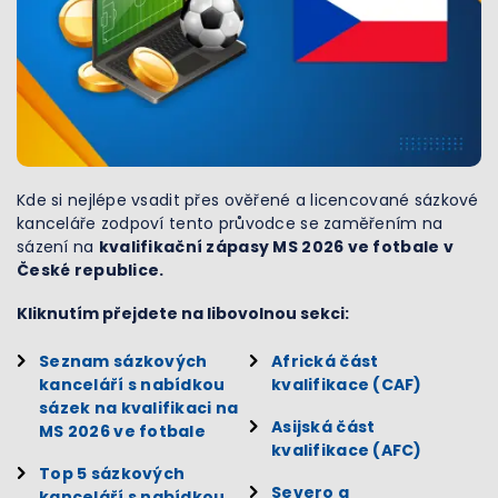
Kde si nejlépe vsadit přes ověřené a licencované sázkové
kanceláře zodpoví tento průvodce se zaměřením na
sázení na
kvalifikační zápasy MS 2026 ve fotbale v
České republice.
Kliknutím přejdete na libovolnou sekci:
Seznam sázkových
Africká část
kanceláří s nabídkou
kvalifikace (CAF)
sázek na kvalifikaci na
Asijská část
MS 2026 ve fotbale
kvalifikace (AFC)
Top 5 sázkových
Severo a
kanceláří s nabídkou