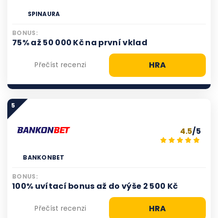
SPINAURA
BONUS:
75% až 50 000 Kč na první vklad
HRA
Přečíst recenzi
5
4.5
/5
BANKONBET
BONUS:
100% uvítací bonus až do výše 2 500 Kč
HRA
Přečíst recenzi