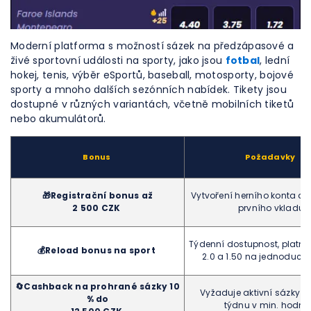
Moderní platforma s možností sázek na předzápasové a
živé sportovní události na sporty, jako jsou
fotbal
, lední
hokej, tenis, výběr eSportů, baseball, motosporty, bojové
sporty a mnoho dalších sezónních nabídek. Tikety jsou
dostupné v různých variantách, včetně mobilních tiketů
nebo akumulátorů.
Bonus
Požadavky
🎁Registrační bonus až
Vytvoření herního konta a 
2 500 CZK
prvního vkladu
Týdenní dostupnost, platn
💰Reload bonus na sport
2.0 a 1.50 na jednoduch
🔄Cashback na prohrané sázky 10
Vyžaduje aktivní sázky 
% do
týdnu v min. hodno