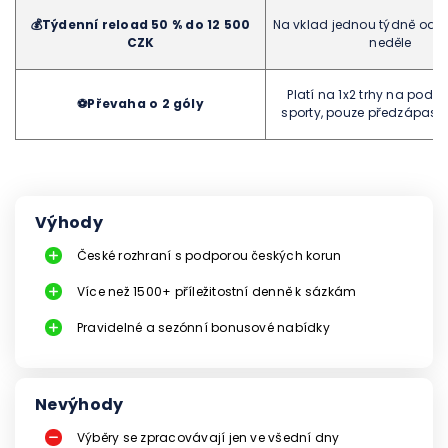
💰Týdenní reload 50 % do 12 500
Na vklad jednou týdně od p
CZK
neděle
Platí na 1x2 trhy na pod
⚽Převaha o 2 góly
sporty, pouze předzápaso
Výhody
České rozhraní s podporou českých korun
Více než 1500+ příležitostní denně k sázkám
Pravidelné a sezónní bonusové nabídky
Nevýhody
Výběry se zpracovávají jen ve všední dny