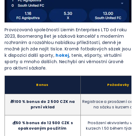
Provozovaná společností Liernin Enterprises LTD od roku
2023, Boomerang Bet je sázková kancelář s moderním
rozhraním a rozsáhlou nabídkou příležitostí, denně je
možné jich zde najít tisíce. Kromě fotbalových sázek jsou
k dispozici další sporty,
hokej
, tenis, eSporty, virtuální
sporty a mnoho dalších. Nechybí ani věrnostní úrovně
pro aktivní sázkaře.
Bonus
Požadavky
🎁100 % bonus do 2 500 CZK na
Registrace a prosázení cel
první vklad
na sázku s kurzem od 
💰50 % bonus do 12 500 CZK s
Prosázení ekvivalentu vk
opakovaným použitím
kurzech 1.50 během týdne