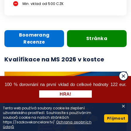
Min. vklad od 500 CZK
Boomerang
Stránka
Recenze
Kvalifikace na MS 2026 v kostce
100 % dorovnání na první vklad do celkové hodnoty 122 eur.
HRA!
Tento web používá soubory cookie ke zlepšení
uživatelského prostředí. Souhlasíte s používáním
souborů cookie na našich stránkách
Přijmout
https://sazkovekancelare.tv/
Ochrana osobních
údajů