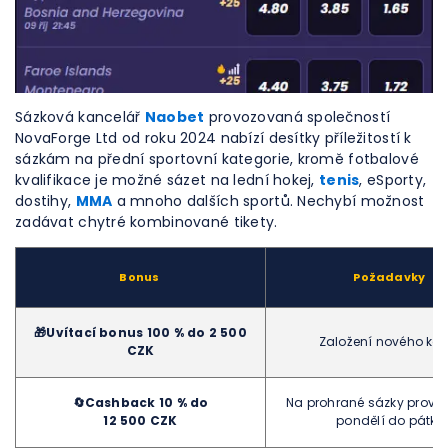
Sázková kancelář
Naobet
provozovaná společností
NovaForge Ltd od roku 2024 nabízí desítky příležitostí k
sázkám na přední sportovní kategorie, kromě fotbalové
kvalifikace je možné sázet na lední hokej,
tenis
, eSporty,
dostihy,
MMA
a mnoho dalších sportů. Nechybí možnost
zadávat chytré kombinované tikety.
Bonus
Požadavky
🎁Uvítací bonus 100 % do 2 500
Založení nového ko
CZK
🔄Cashback 10 % do
Na prohrané sázky prove
12 500 CZK
pondělí do pátku