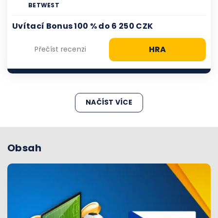
BETWEST
Uvítací Bonus 100 % do 6 250 CZK
HRA
Přečíst recenzi
NAČÍST VÍCE
Obsah