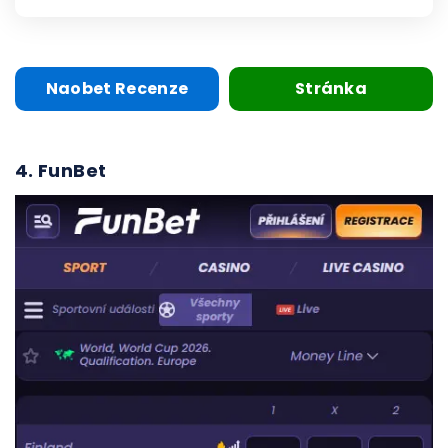
Naobet Recenze
Stránka
4. FunBet