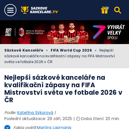
Sázkové Kanceláře
»
FIFA World Cup 2026
»
Nejlepší
sázkové kanceláře na kvalifikační zápasy na FIFA Mistrovství
světa ve fotbale 2026 v ČR
Nejlepší sázkové kanceláře na
kvalifikační zápasy na FIFA
Mistrovství světa ve fotbale 2026 v
ČR
Podle:
Kateřina Sýkorová
|
Poslední aktualizace: 29 září, 2025
⏲️ Doba čtení: 20 min
Fakta ověřil
Martins Lasmanis